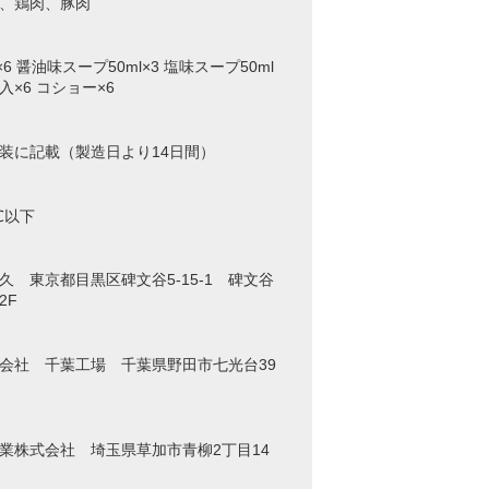
、鶏肉、豚肉
×6 醤油味スープ50ml×3 塩味スープ50ml
枚入×6 コショー×6
装に記載（製造日より14日間）
℃以下
久 東京都目黒区碑文谷5-15-1 碑文谷
2F
会社 千葉工場 千葉県野田市七光台39
業株式会社 埼玉県草加市青柳2丁目14