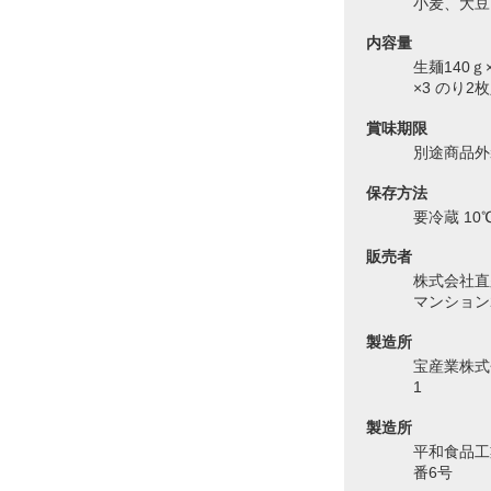
小麦、大豆
内容量
生麺140ｇ
×3 のり2
賞味期限
別途商品外
保存方法
要冷蔵 10
販売者
株式会社直
マンション
製造所
宝産業株式
1
製造所
平和食品工
番6号