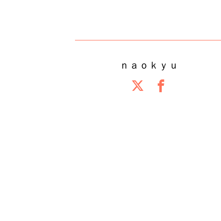
ｎａｏｋｙｕ