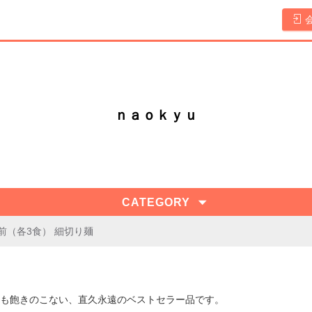
ｎａｏｋｙｕ
CATEGORY
前（各3食） 細切り麺
も飽きのこない、直久永遠のベストセラー品です。