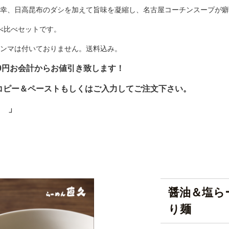
幸、日高昆布のダシを加えて旨味を凝縮し、名古屋コーチンスープが癖
べ比べセットです。
ンマは付いておりません。送料込み。
00円
お会計からお値引き致します！
コピー＆ペーストもしくはご入力してご注文下さい。
FF
」
醤油＆塩ら
り麺