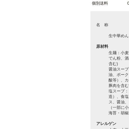
個別送料
名 称
生中華めん
原材料
生麺：小麦
でん粉、酒
含む)
醤油スープ
油、ポーク
酸等）、カ
豚肉を含む
塩スープ：
造）、食塩
ス、醤油、
（一部に小
海苔・胡椒
アレルゲン