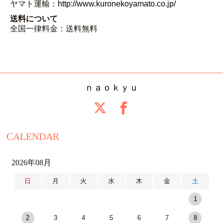
ヤマト運輸：
http://www.kuronekoyamato.co.jp/
送料について
全国一律料金：送料無料
ｎａｏｋｙｕ
CALENDAR
2026年08月
日
月
火
水
木
金
土
1
2
3
4
5
6
7
8