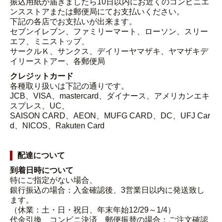
振込用紙が届きましたら10日以内にお近くのコンビニエ
ンスストアまたは郵便局にてお支払いください。
下記の各店でお支払いが出来ます。
セブンイレブン、ファミリーマート、ローソン、スリー
エフ、ミニストップ、
サークルＫ、サンクス、デイリーヤマザキ、ヤマザキデ
イリーストアー、各郵便局
クレジットカード
各種取り扱いは下記の通りです。
JCB、VISA、mastercard、ダイナース、アメリカンエキ
スプレス、UC、
SAISON CARD、AEON、MUFG CARD、DC、UFJ Car
d、NICOS、Rakuten Card
配達について
到着日時について
特にご指定がない場合、
銀行振込の場合：入金確認後、3営業日以内に発送致し
ます。
（休業：土・日・祝日、年末年始12/29～1/4）
代金引換、コンビニ決済、郵便振替の場合：ご注文確認