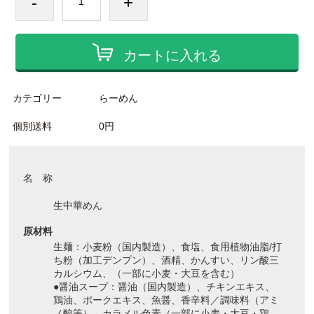
-
+
カートに入れる
カテゴリー
らーめん
個別送料
0円
名 称
生中華めん
原材料
生麺：小麦粉（国内製造）、食塩、食用植物油脂/打
ち粉（加工デンプン）、酒精、かんすい、リン酸三
カルシウム、（一部に小麦・大豆を含む）
●醤油スープ：醤油（国内製造）、チキンエキス、
鶏油、ポークエキス、魚醤、香辛料／調味料（アミ
ノ酸等）、カラメル色素（一部に小麦・大豆・鶏