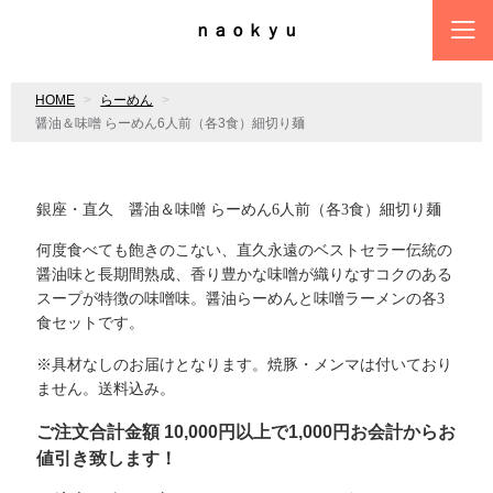
ｎａｏｋｙｕ
HOME
らーめん
醤油＆味噌 らーめん6人前（各3食）細切り麺
銀座・直久 醤油＆味噌 らーめん6人前（各3食）細切り麺
何度食べても飽きのこない、直久永遠のベストセラー伝統の
醤油味と長期間熟成、香り豊かな味噌が織りなすコクのある
スープが特徴の味噌味。醤油らーめんと味噌ラーメンの各3
食セットです。
※具材なしのお届けとなります。焼豚・メンマは付いており
ません。送料込み。
ご注文合計金額
10,000円以上で
1,000円
お会計からお
値引き致します！