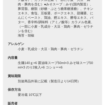
肉・豚肉を含む）●みそスープ：みそ(国内製造）、
豚背脂、糖類（砂糖・ぶとう糖果糖液糖）、チキン
エキス、食塩、豆板醤、ポークエキス、甜麺醤、に
んにくペースト、鶏油、鰹エキス、酵母エキス、バ
ター、香辛料/調味料（アミノ酸等）カラメル色素、
（一部に小麦・乳成分・大豆・鶏肉・豚肉・ゼラチ
ンを含む）
海苔・胡椒
アレルゲン
小麦・乳成分・大豆・鶏肉・豚肉・ゼラチン
内容量
生麺140ｇ×6 醤油味スープ50ml×3 みそ味スープ50
ml×3 のり2枚入×6 コショー×6
賞味期限
別途商品外装に記載（製造日より14日間）
保存方法
要冷蔵 10℃以下
販売者